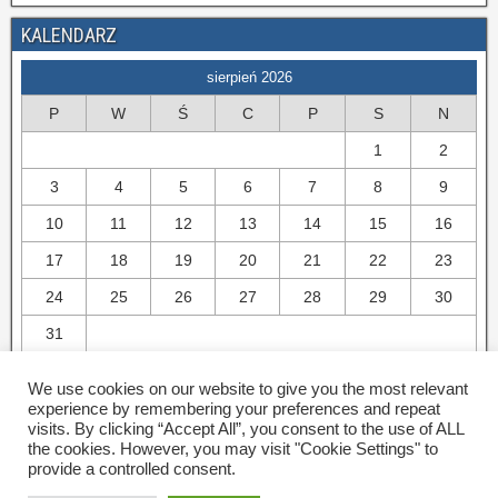
KALENDARZ
sierpień 2026
P
W
Ś
C
P
S
N
1
2
3
4
5
6
7
8
9
10
11
12
13
14
15
16
17
18
19
20
21
22
23
24
25
26
27
28
29
30
31
« cze
We use cookies on our website to give you the most relevant
experience by remembering your preferences and repeat
Copyright © 2016 - Wydział Inżynierii Lądowej, Politechnika Warszawska.
visits. By clicking “Accept All”, you consent to the use of ALL
Wszelkie prawa zastrzeżone.
the cookies. However, you may visit "Cookie Settings" to
Ta strona używa cookie. Korzystając ze strony wyrażasz zgodę na
provide a controlled consent.
używanie cookie, zgodnie z aktualnymi ustawieniami przeglądarki.