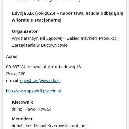
Edycja XIX (rok 2025) – nabór trwa, studia odbędą się
w formule stacjonarnej
Organizator
Wydział Inżynierii Lądowej – Zakład Inżynierii Produkcji i
Zarządzania w Budownictwie
Adres
00-637 Warszawa, ul. Armii Ludowej 16
Pokój 520
e-mail:
spzwb.wil@pw.edu.pl
http://www.spzwb.il.pw.edu.pl
Kierownik
dr inż. Paweł Nowak
Menedżer
dr hab. inż. Michał Krzemiński, prof. ucz.