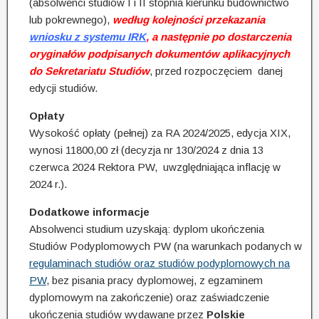
(absolwenci studiów I i II stopnia kierunku budownictwo
lub pokrewnego),
według kolejności przekazania
wniosku z systemu IRK
, a następnie po dostarczenia
oryginałów podpisanych dokumentów aplikacyjnych
do Sekretariatu Studiów
, przed rozpoczęciem danej
edycji studiów.
Opłaty
Wysokość opłaty (pełnej) za RA 2024/2025, edycja XIX,
wynosi 11800,00 zł (decyzja nr 130/2024 z dnia 13
czerwca 2024 Rektora PW, uwzględniająca inflację w
2024 r.).
Dodatkowe informacje
Absolwenci studium uzyskają: dyplom ukończenia
Studiów Podyplomowych PW (na warunkach podanych w
regulaminach studiów oraz studiów podyplomowych na
PW
, bez pisania pracy dyplomowej, z egzaminem
dyplomowym na zakończenie) oraz zaświadczenie
ukończenia studiów wydawane przez
Polskie